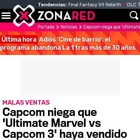
Tendencias:
Final Fantasy VII Rebirth
DLC T
Portada
Noticias
Capcom niega que 'Ultimate
Última hora
Adiós 'Cine de barrio': el
programa abandona La 1 tras más de 30 años
MALAS VENTAS
Capcom niega que
'Ultimate Marvel vs
Capcom 3' haya vendido