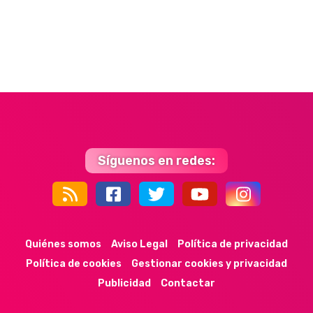
Síguenos en redes:
44k
9k
35k
352
Quiénes somos
Aviso Legal
Política de privacidad
Política de cookies
Gestionar cookies y privacidad
Publicidad
Contactar