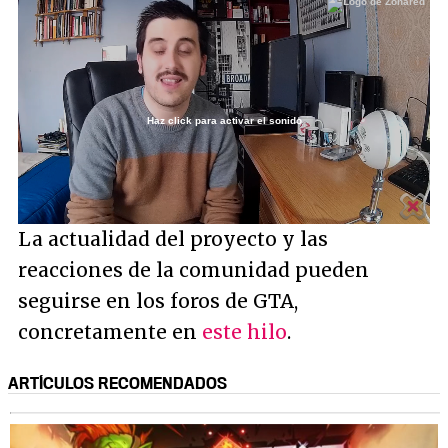
Haz click para activar el sonido
Loaded
:
2.69%
/
Unmute
La actualidad del proyecto y las
reacciones de la comunidad pueden
seguirse en los foros de GTA,
concretamente en
este hilo
.
ARTÍCULOS RECOMENDADOS