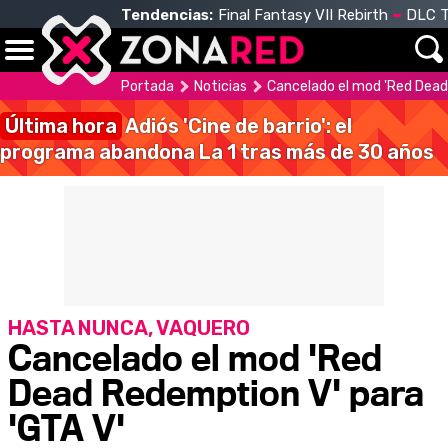
Tendencias:
Final Fantasy VII Rebirth
DLC T
Portada
Noticias
Cancelado el mod 'Red Dead
Última hora
Adiós 'Cine de barrio': el
programa abandona La 1 tras más de 30 años
HASTA NUNCA, VAQUERO
Cancelado el mod 'Red
Dead Redemption V' para
'GTA V'