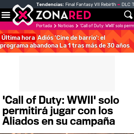
Tendencias:
Final Fantasy VII Rebirth
DLC T
Portada
Noticias
'Call of Duty: WWII' solo per
Última hora
Adiós 'Cine de barrio': el
programa abandona La 1 tras más de 30 años
'Call of Duty: WWII' solo
permitirá jugar con los
Aliados en su campaña