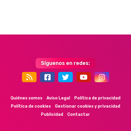
Síguenos en redes:
44k
9k
35k
352
Quiénes somos
Aviso Legal
Política de privacidad
Política de cookies
Gestionar cookies y privacidad
Publicidad
Contactar