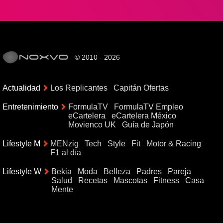
© 2010 - 2026
Actualidad
Los Replicantes
Capitán Ofertas
Entretenimiento
FormulaTV
FormulaTV Empleo
eCartelera
eCartelera México
Movienco UK
Guía de Japón
Lifestyle M
MENzig
Tech
Style
Fit
Motor & Racing
F1 al día
Lifestyle W
Bekia
Moda
Belleza
Padres
Pareja
Salud
Recetas
Mascotas
Fitness
Casa
Mente