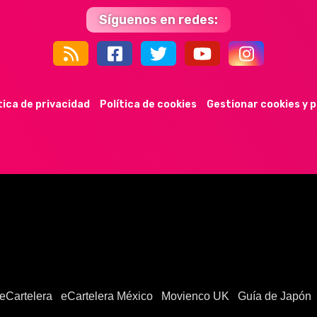
Síguenos en redes:
44k
9k
35k
352
tica de privacidad
Política de cookies
Gestionar cookies y 
eCartelera
eCartelera México
Movienco UK
Guía de Japón