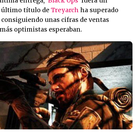
última entrega, '
Black Ops
' fuera un
 último título de
Treyarch
ha superado
, consiguiendo unas cifras de ventas
s más optimistas esperaban.