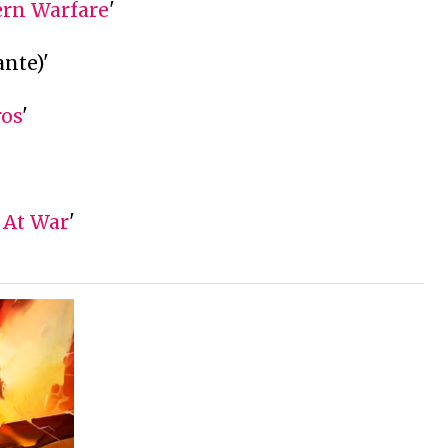
ern Warfare
'
nte)'
ros
'
 At War
'