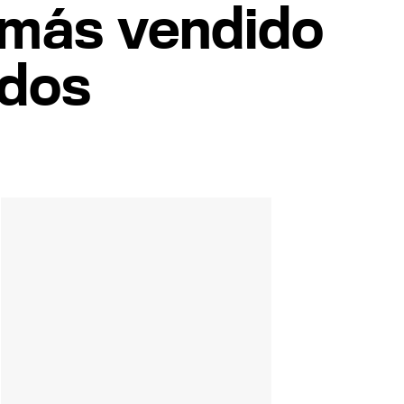
o más vendido
idos