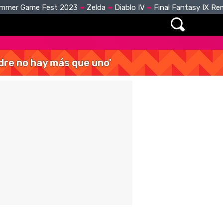
mmer Game Fest 2023
Zelda
Diablo IV
Final Fantasy IX R
dre no hay más que uno'