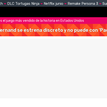
th
DLC Tortugas Ninja
Netflix junio
Remake Persona 3
Su
es el juego más vendido de la historia en Estados Unidos
Hernand se estrena discreto y no puede con 'Pa