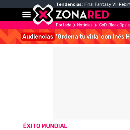
Tendencias:
Final Fantasy VII Rebir
Portada
Noticias
'CoD: Black Ops' 
Audiencias
'Ordena tu vida' con Inés 
ÉXITO MUNDIAL