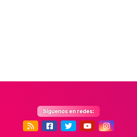
Síguenos en redes:
44k
9k
35k
352