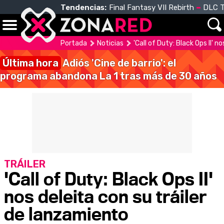
Tendencias:
Final Fantasy VII Rebirth
DLC T
Portada
Noticias
'Call of Duty: Black Ops II' 
Última hora
Adiós 'Cine de barrio': el
programa abandona La 1 tras más de 30 años
TRÁILER
'Call of Duty: Black Ops II'
nos deleita con su tráiler
de lanzamiento