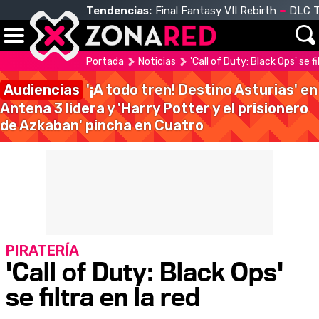
Tendencias:
Final Fantasy VII Rebirth
DLC T
Portada
Noticias
'Call of Duty: Black Ops' se fi
Audiencias
'¡A todo tren! Destino Asturias' en
Antena 3 lidera y 'Harry Potter y el prisionero
de Azkaban' pincha en Cuatro
PIRATERÍA
'Call of Duty: Black Ops'
se filtra en la red