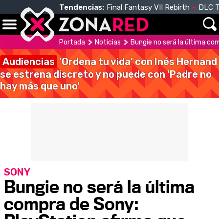
Tendencias:
Final Fantasy VII Rebirth
DLC T
Portada
Noticias
Bungie no será la última co
Audiencias
'Ordena tu vida' con Inés Hernand
se estrena discreto y no puede con 'Padre no
hay más que uno'
SONY
Bungie no será la última
compra de Sony: