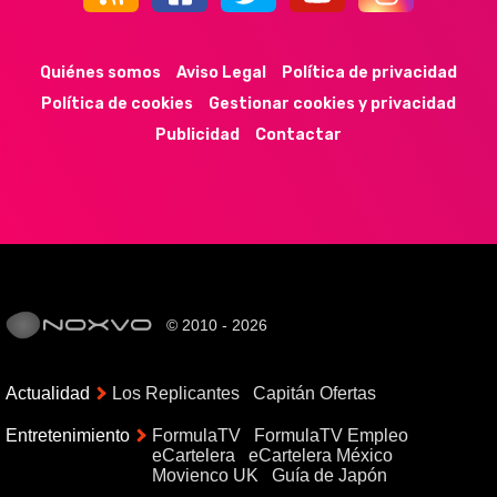
44k
9k
35k
352
Quiénes somos
Aviso Legal
Política de privacidad
Política de cookies
Gestionar cookies y privacidad
Publicidad
Contactar
© 2010 - 2026
Actualidad
Los Replicantes
Capitán Ofertas
Entretenimiento
FormulaTV
FormulaTV Empleo
eCartelera
eCartelera México
Movienco UK
Guía de Japón