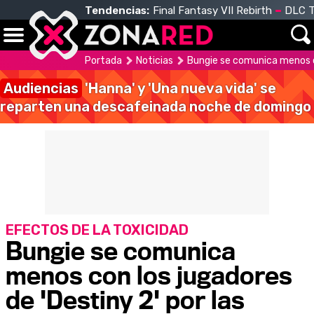
Tendencias:
Final Fantasy VII Rebirth
DLC T
Portada
Noticias
Bungie se comunica menos co
Audiencias
'Hanna' y 'Una nueva vida' se
reparten una descafeinada noche de domingo
EFECTOS DE LA TOXICIDAD
Bungie se comunica
menos con los jugadores
de 'Destiny 2' por las