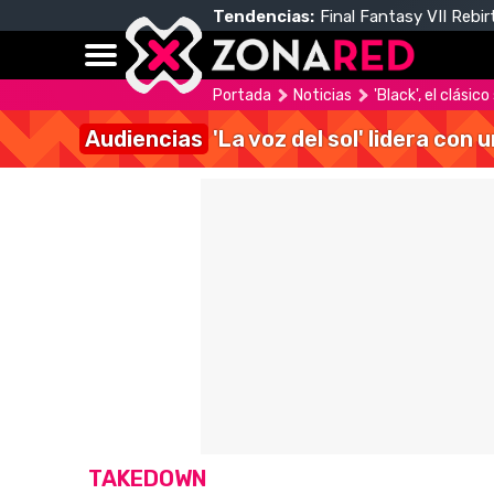
Tendencias:
Final Fantasy VII Rebir
Portada
Noticias
'Black', el clási
Audiencias
'La voz del sol' lidera con
TAKEDOWN