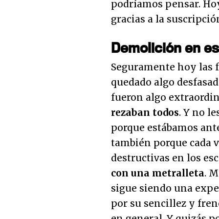
podríamos pensar. Hoy
gracias a la suscripci
Demolición en e
Seguramente hoy las fí
quedado algo desfasad
fueron algo extraordin
rezaban todos
. Y no l
porque estábamos ante
también porque cada 
destructivas en los es
con una metralleta
. M
sigue siendo una exper
por su sencillez y fre
en general. Y quizás p