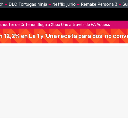
th
DLC Tortugas Ninja
Netflix junio
Remake Persona 3
Su
co shooter de Criterion, llega a Xbox One a través de EA Access
 un 12,2% en La 1 y 'Una receta para dos' no con