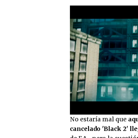
Loaded
:
38.39%
Unmute
No estaría mal que
aqu
cancelado 'Black 2' ll