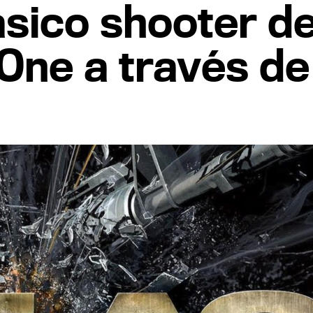
lásico shooter de
 One a través d