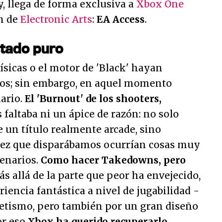
, llega de forma exclusiva a
Xbox One
ón de
Electronic Arts
:
EA Access
.
stado puro
sicas o el motor de 'Black' hayan
os; sin embargo, en aquel momento
ario.
El 'Burnout' de los shooters,
es faltaba ni un ápice de razón: no solo
 un título realmente arcade, sino
vez que disparábamos ocurrían cosas muy
cenarios.
Como hacer Takedowns, pero
ás allá de la parte que peor ha envejecido,
iencia fantástica a nivel de jugabilidad -
netismo, pero también por un gran diseño
or eso
Xbox ha querido recuperarlo,