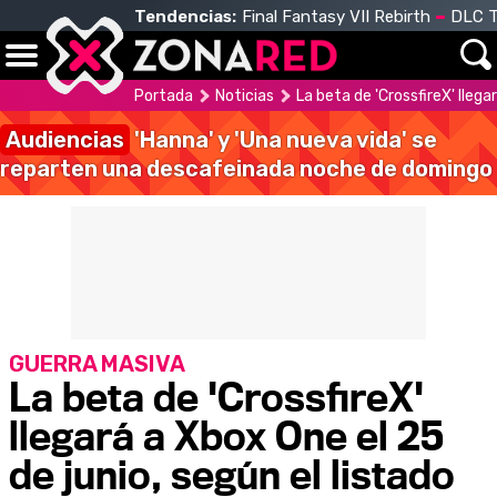
Tendencias:
Final Fantasy VII Rebirth
DLC T
Portada
Noticias
La beta de 'CrossfireX' llega
Audiencias
'Hanna' y 'Una nueva vida' se
reparten una descafeinada noche de domingo
GUERRA MASIVA
La beta de 'CrossfireX'
llegará a Xbox One el 25
de junio, según el listado