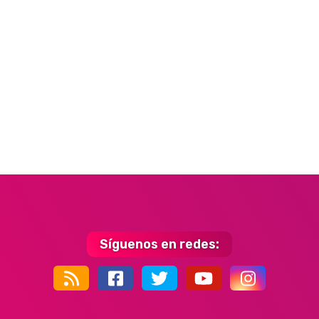
Síguenos en redes:
44k
9k
35k
352