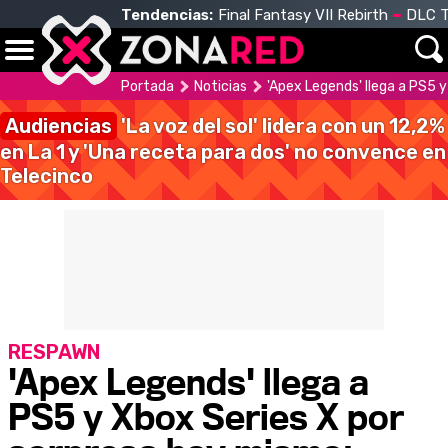
Tendencias:
Final Fantasy VII Rebirth
DLC T
Portada
Noticias
'Apex Legends' llega a PS5 
Audiencias
'La voz del sol' lidera con un 12,2%
en La 1 y 'Una receta para dos' no convence en
Telecinco
RESPAWN
'Apex Legends' llega a
PS5 y Xbox Series X por