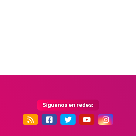
Síguenos en redes:
44k
9k
35k
352