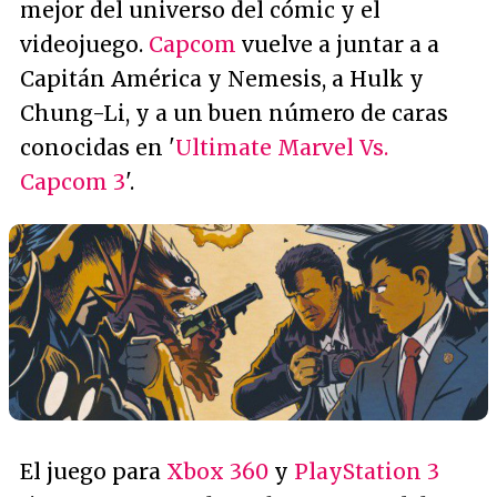
mejor del universo del cómic y el
videojuego.
Capcom
vuelve a juntar a a
Capitán América y Nemesis, a Hulk y
Chung-Li, y a un buen número de caras
conocidas en '
Ultimate Marvel Vs.
Capcom 3
'.
El juego para
Xbox 360
y
PlayStation 3