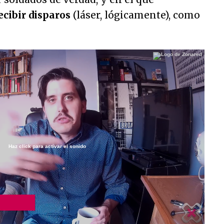
ecibir disparos
(láser, lógicamente), como
Haz click para activar el sonido
/