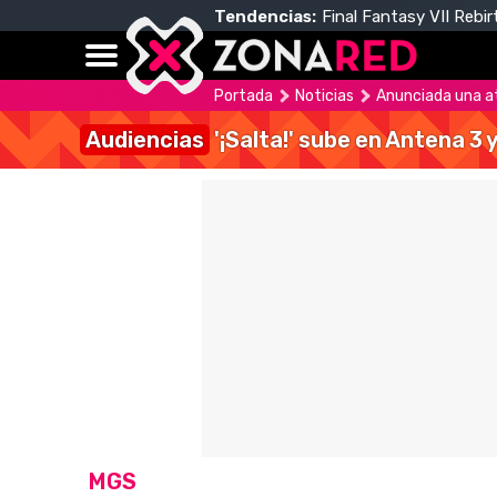
Tendencias:
Final Fantasy VII Rebir
Portada
Noticias
Anunciada una at
Audiencias
'¡Salta!' sube en Antena 3 
MGS