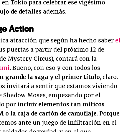
á en Tokio para celebrar ese vigésimo
ujo de detalles
además.
ge Action
sica atracción que según ha hecho saber
el
us puertas a partir del próximo 12 de
de Mystery Circus), contará con la
ami
. Bueno, con eso y con todos los
 grande la saga y el primer título
, claro.
s invitará a sentir que estamos viviendo
de Shadow Moses, empezando por el
do por
incluir elementos tan míticos
 o la caja de cartón de camuflaje
. Porque
aremos ante un juego de infiltración en el
soldados de verdad, y en el que