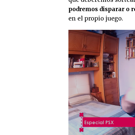
podremos disparar o r
en el propio juego.
Loaded
:
5.21%
Unmute