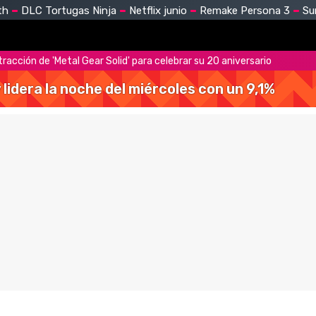
th
DLC Tortugas Ninja
Netflix junio
Remake Persona 3
Su
racción de 'Metal Gear Solid' para celebrar su 20 aniversario
y lidera la noche del miércoles con un 9,1%