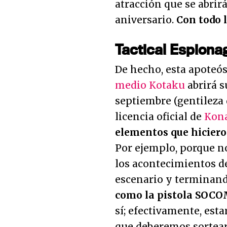
atracción que se abrir
aniversario.
Con todo l
Tactical Espiona
De hecho, esta apoteó
medio Kotaku
abrirá s
septiembre (gentileza 
licencia oficial de
Kon
elementos que hicieron
Por ejemplo, porque no
los acontecimientos 
escenario y terminan
como la pistola SOCOM
sí; efectivamente, est
que deberemos sortear 