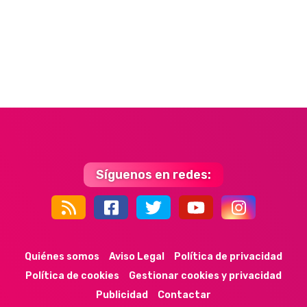
Síguenos en redes:
44k
9k
35k
352
Quiénes somos
Aviso Legal
Política de privacidad
Política de cookies
Gestionar cookies y privacidad
Publicidad
Contactar