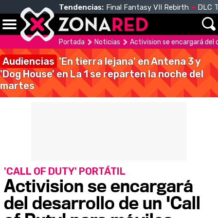
Tendencias:
Final Fantasy VII Rebirth
DLC T
Portada
Noticias
Activision se encargará del d
Audiencias
'En tierra lejana' en Antena 3 y
'Dog House' en La 1 se reparten la noche del
martes
'CALL OF DUTY' PORTÁTIL
Activision se encargará
del desarrollo de un 'Call