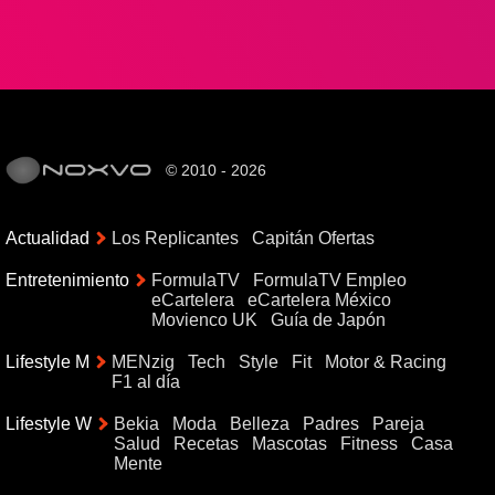
© 2010 - 2026
Actualidad
Los Replicantes
Capitán Ofertas
Entretenimiento
FormulaTV
FormulaTV Empleo
eCartelera
eCartelera México
Movienco UK
Guía de Japón
Lifestyle M
MENzig
Tech
Style
Fit
Motor & Racing
F1 al día
Lifestyle W
Bekia
Moda
Belleza
Padres
Pareja
Salud
Recetas
Mascotas
Fitness
Casa
Mente