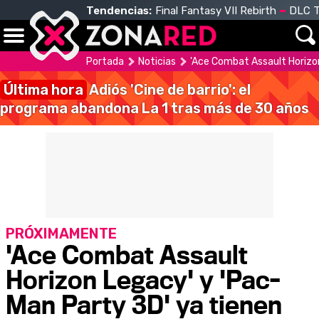
Tendencias:
Final Fantasy VII Rebirth
DLC T
Portada
Noticias
'Ace Combat Assault Horizo
Última hora
Adiós 'Cine de barrio': el
programa abandona La 1 tras más de 30 años
PRÓXIMAMENTE
'Ace Combat Assault
Horizon Legacy' y 'Pac-
Man Party 3D' ya tienen