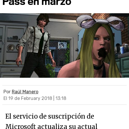
Pass en marzo
Por
Raúl Manero
El 19 de February 2018 | 13:18
El servicio de suscripción de
Microsoft actualiza su actual