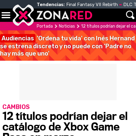
Tendencias:
Final Fantasy VII Rebirth
DLC T
Portada
Noticias
12 títulos podrían dejar el
Audiencias
'Ordena tu vida' con Inés Hernand
se estrena discreto y no puede con 'Padre no
hay más que uno'
CAMBIOS
12 títulos podrían dejar el
catálogo de Xbox Game