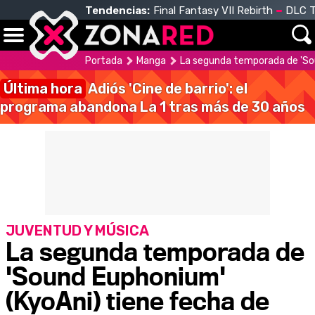
Tendencias:
Final Fantasy VII Rebirth
DLC T
Portada
Manga
La segunda temporada de 'So
Última hora
Adiós 'Cine de barrio': el
programa abandona La 1 tras más de 30 años
JUVENTUD Y MÚSICA
La segunda temporada de
'Sound Euphonium'
(KyoAni) tiene fecha de