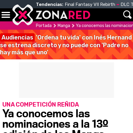
Tendencias:
Final Fantasy VII Rebirth
DLC T
Portada
Manga
Ya conocemos las nominaciones
Audiencias
'Ordena tu vida' con Inés Hernand
se estrena discreto y no puede con 'Padre no
hay más que uno'
UNA COMPETICIÓN REÑIDA
Ya conocemos las
nominaciones a la 13º