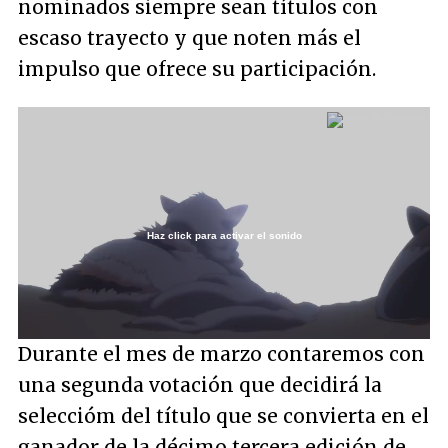
nominados siempre sean títulos con
escaso trayecto y que noten más el
impulso que ofrece su participación.
Haz click para activar el sonido
Loaded
:
44.37%
/
Unmute
Durante el mes de marzo contaremos con
una segunda votación que decidirá la
seleccióm del título que se convierta en el
ganador de la décimo tercera edición de