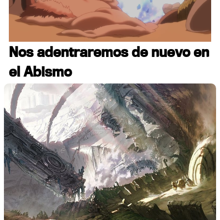
Loaded
:
37.86%
/
Unmute
Nos adentraremos de nuevo en
el Abismo