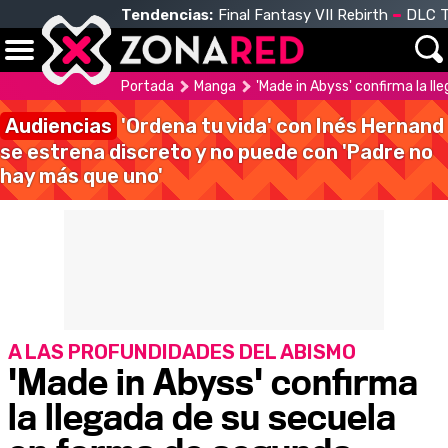
Tendencias:
Final Fantasy VII Rebirth
DLC T
Portada
Manga
'Made in Abyss' confirma la 
Audiencias
'Ordena tu vida' con Inés Hernand
se estrena discreto y no puede con 'Padre no
hay más que uno'
A LAS PROFUNDIDADES DEL ABISMO
'Made in Abyss' confirma
la llegada de su secuela