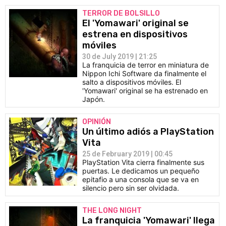
TERROR DE BOLSILLO
El 'Yomawari' original se
estrena en dispositivos
móviles
30 de July 2019 | 21:25
La franquicia de terror en miniatura de
Nippon Ichi Software da finalmente el
salto a dispositivos móviles. El
'Yomawari' original se ha estrenado en
Japón.
OPINIÓN
Un último adiós a PlayStation
Vita
25 de February 2019 | 00:45
PlayStation Vita cierra finalmente sus
puertas. Le dedicamos un pequeño
epitafio a una consola que se va en
silencio pero sin ser olvidada.
THE LONG NIGHT
La franquicia 'Yomawari' llega