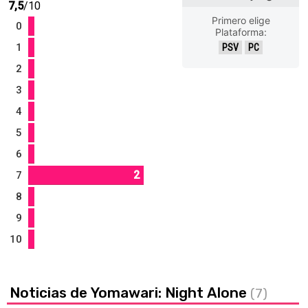
7,5
/10
Primero elige
0
Plataforma:
1
PSV
PC
2
3
4
5
6
2
7
8
9
10
Noticias de Yomawari: Night Alone
(7)