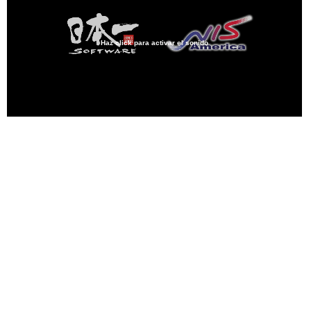
Haz click para activar el sonido
Loaded
:
31.33%
/
Unmute