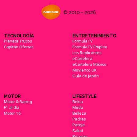
© 2010 - 2026
TECNOLOGÍA
ENTRETENIMIENTO
Planeta Trucos
FormulaTV
Capitán Ofertas
FormulaTV Empleo
Los Replicantes
eCartelera
eCartelera México
Movienco UK
Guía de Japón
MOTOR
LIFESTYLE
Motor & Racing
Bekia
F1 al día
Moda
Motor 16
Belleza
Padres
Pareja
Salud
Recetas