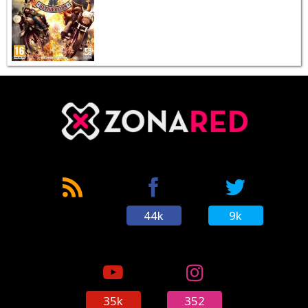
44k
9k
35k
352