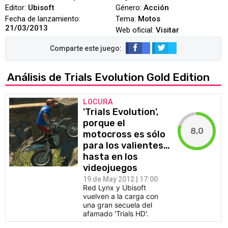
Editor:
Ubisoft
Género:
Acción
Fecha de lanzamiento:
Tema:
Motos
21/03/2013
Web oficial:
Visitar
Análisis de Trials Evolution Gold Edition
LOCURA
'Trials Evolution',
porque el
8,0
motocross es sólo
para los valientes…
hasta en los
videojuegos
19 de May 2012 | 17:00
Red Lynx y Ubisoft
vuelven a la carga con
una gran secuela del
afamado 'Trials HD'.