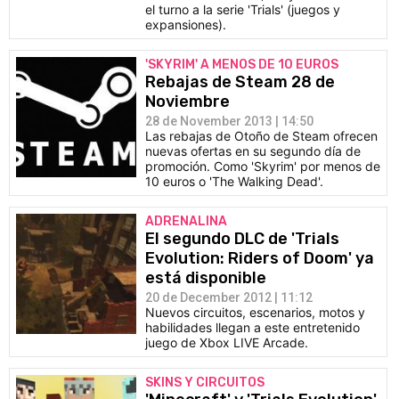
el turno a la serie 'Trials' (juegos y
expansiones).
'SKYRIM' A MENOS DE 10 EUROS
Rebajas de Steam 28 de
Noviembre
28 de November 2013 | 14:50
Las rebajas de Otoño de Steam ofrecen
nuevas ofertas en su segundo día de
promoción. Como 'Skyrim' por menos de
10 euros o 'The Walking Dead'.
ADRENALINA
El segundo DLC de 'Trials
Evolution: Riders of Doom' ya
está disponible
20 de December 2012 | 11:12
Nuevos circuitos, escenarios, motos y
habilidades llegan a este entretenido
juego de Xbox LIVE Arcade.
SKINS Y CIRCUITOS