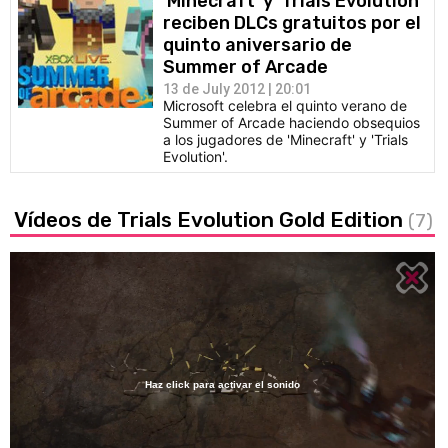
'Minecraft' y 'Trials Evolution'
reciben DLCs gratuitos por el
quinto aniversario de
Summer of Arcade
13 de July 2012 | 20:01
Microsoft celebra el quinto verano de
Summer of Arcade haciendo obsequios
a los jugadores de 'Minecraft' y 'Trials
Evolution'.
Vídeos de Trials Evolution Gold Edition
(7)
Haz click para activar el sonido
Loaded
:
44.77%