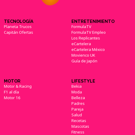
TECNOLOGÍA
ENTRETENIMIENTO
Planeta Trucos
FormulaTV
Capitán Ofertas
FormulaTV Empleo
Los Replicantes
eCartelera
eCartelera México
Movienco UK
Guía de Japón
MOTOR
LIFESTYLE
Motor & Racing
Bekia
F1 al día
Moda
Motor 16
Belleza
Padres
Pareja
Salud
Recetas
Mascotas
Fitness