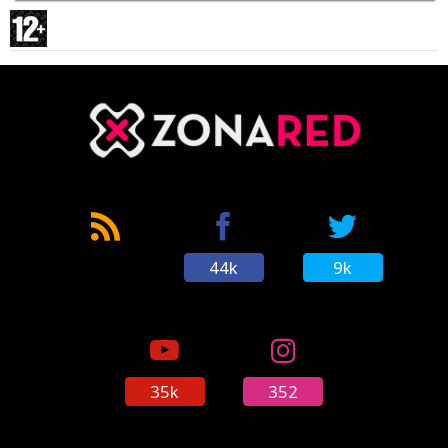
44k
9k
35k
352