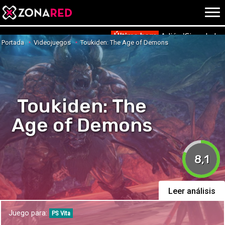
{literal}
{/literal}
Conec
Última hora
Adiós 'Cine de ba
Portada
Videojuegos
Toukiden: The Age of Demons
JUEGOS
HOME
Toukiden: The
NOTICIAS
ANÁLISIS
Age of Demons
OPINIÓN
AVANCES
VÍDEOS
8,1
REPORTAJES
TRUCOS
OCIO
CINE
Leer análisis
E3
Juego para:
TV
PS Vita