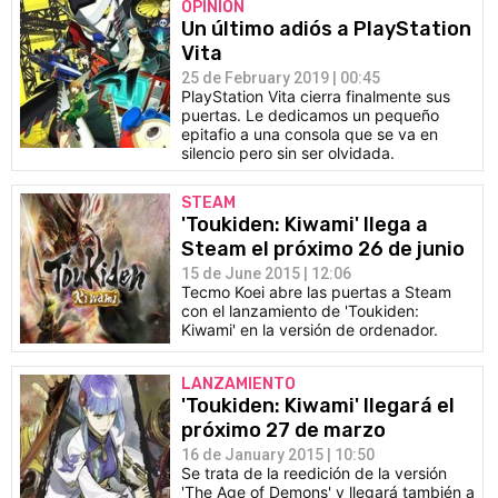
OPINIÓN
Un último adiós a PlayStation
Vita
25 de February 2019 | 00:45
PlayStation Vita cierra finalmente sus
puertas. Le dedicamos un pequeño
epitafio a una consola que se va en
silencio pero sin ser olvidada.
STEAM
'Toukiden: Kiwami' llega a
Steam el próximo 26 de junio
15 de June 2015 | 12:06
Tecmo Koei abre las puertas a Steam
con el lanzamiento de 'Toukiden:
Kiwami' en la versión de ordenador.
LANZAMIENTO
'Toukiden: Kiwami' llegará el
próximo 27 de marzo
16 de January 2015 | 10:50
Se trata de la reedición de la versión
'The Age of Demons' y llegará también a