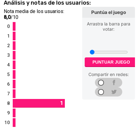
Análisis y notas de los usuarios:
Nota media de los usuarios:
Puntúa el juego
8,0
/10
Arrastra la barra para
0
votar:
1
2
3
PUNTUAR JUEGO
4
5
Compartir en redes:
6
7
1
8
9
10