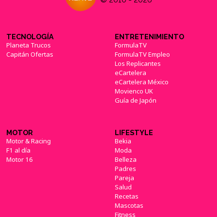
TECNOLOGÍA
ENTRETENIMIENTO
Planeta Trucos
FormulaTV
Capitán Ofertas
FormulaTV Empleo
Los Replicantes
eCartelera
eCartelera México
Movienco UK
Guía de Japón
MOTOR
LIFESTYLE
Motor & Racing
Bekia
F1 al día
Moda
Motor 16
Belleza
Padres
Pareja
Salud
Recetas
Mascotas
Fitness