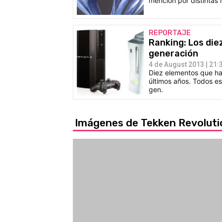
mención por distintas 
REPORTAJE
Ranking: Los die
generación
4 de August 2013 | 21:
Diez elementos que h
últimos años. Todos es
gen.
Imágenes de Tekken Revolut