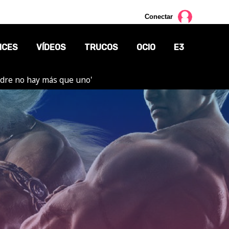
Conectar
NCES
VÍDEOS
TRUCOS
OCIO
E3
adre no hay más que uno'
CINE
TV
CÓMICS
MANGA