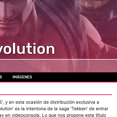
volution
S
IMÁGENES
', y en esta ocasión de distribución exclusiva a
lution' es la intentona de la saga 'Tekken' de entrar
lay en videoconsola. Lo que nos propone este título