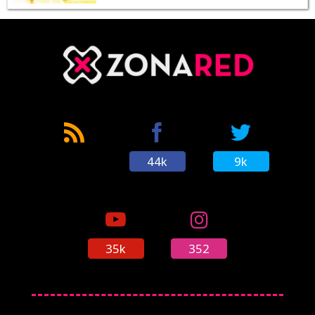
44k
9k
35k
352