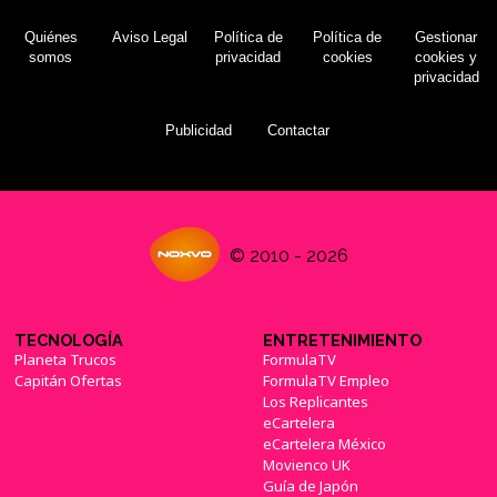
Quiénes
Aviso Legal
Política de
Política de
Gestionar
somos
privacidad
cookies
cookies y
privacidad
Publicidad
Contactar
© 2010 - 2026
TECNOLOGÍA
ENTRETENIMIENTO
Planeta Trucos
FormulaTV
Capitán Ofertas
FormulaTV Empleo
Los Replicantes
eCartelera
eCartelera México
Movienco UK
Guía de Japón