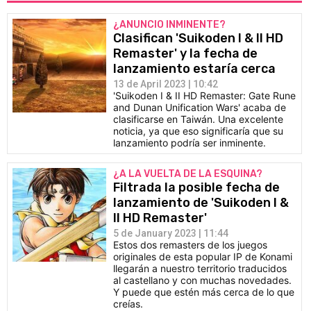
¿ANUNCIO INMINENTE?
Clasifican 'Suikoden I & II HD
Remaster' y la fecha de
lanzamiento estaría cerca
13 de April 2023 | 10:42
'Suikoden I & II HD Remaster: Gate Rune
and Dunan Unification Wars' acaba de
clasificarse en Taiwán. Una excelente
noticia, ya que eso significaría que su
lanzamiento podría ser inminente.
¿A LA VUELTA DE LA ESQUINA?
Filtrada la posible fecha de
lanzamiento de 'Suikoden I &
II HD Remaster'
5 de January 2023 | 11:44
Estos dos remasters de los juegos
originales de esta popular IP de Konami
llegarán a nuestro territorio traducidos
al castellano y con muchas novedades.
Y puede que estén más cerca de lo que
creías.