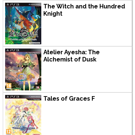
The Witch and the Hundred
Knight
Atelier Ayesha: The
Alchemist of Dusk
Tales of Graces F