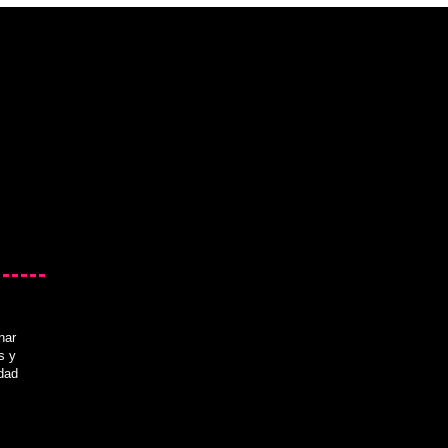
nar
s y
idad