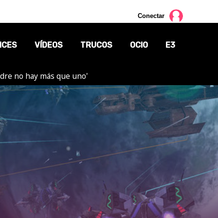
Conectar
NCES
VÍDEOS
TRUCOS
OCIO
E3
adre no hay más que uno'
CINE
TV
CÓMICS
MANGA