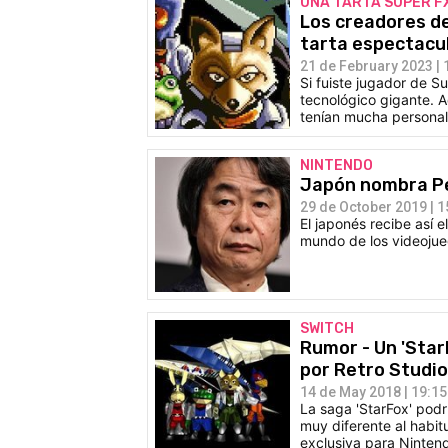
UNA TARTA SUPER F
Los creadores de
tarta espectacu
21 de February 2023 | 
Si fuiste jugador de S
tecnológico gigante. 
tenían mucha personal
NINTENDO
Japón nombra Pe
29 de October 2019 | 1
El japonés recibe así 
mundo de los videojue
SWITCH
Rumor - Un 'Star
por Retro Studi
14 de May 2018 | 19:15
La saga 'StarFox' podr
muy diferente al habit
exclusiva para Ninten