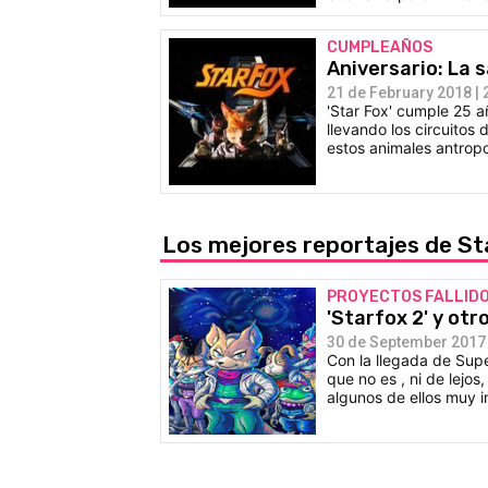
CUMPLEAÑOS
Aniversario: La 
21 de February 2018 | 
'Star Fox' cumple 25 a
llevando los circuitos
estos animales antrop
Los mejores reportajes de 
PROYECTOS FALLID
'Starfox 2' y ot
30 de September 2017 
Con la llegada de Supe
que no es , ni de lejo
algunos de ellos muy i