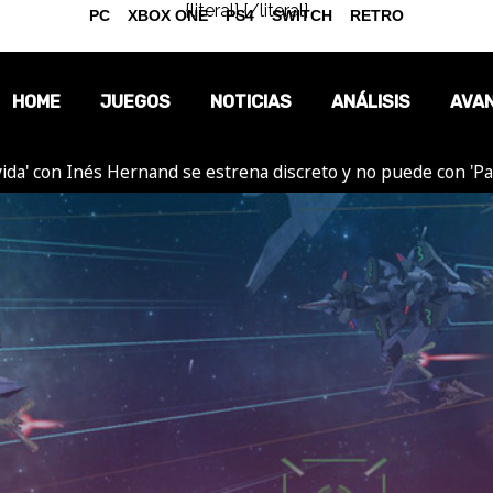
{literal}
{/literal}
PC
XBOX ONE
PS4
SWITCH
RETRO
HOME
JUEGOS
NOTICIAS
ANÁLISIS
AVA
ida' con Inés Hernand se estrena discreto y no puede con 'P
OPINIÓN
REPORTAJES