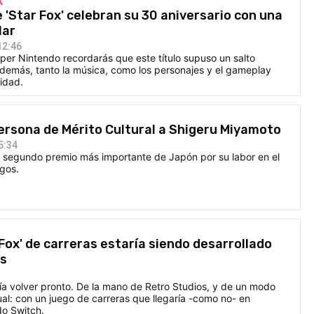
X
 'Star Fox' celebran su 30 aniversario con una
lar
12:46
uper Nintendo recordarás que este título supuso un salto
Además, tanto la música, como los personajes y el gameplay
idad.
rsona de Mérito Cultural a Shigeru Miyamoto
5:34
el segundo premio más importante de Japón por su labor en el
gos.
Fox' de carreras estaría siendo desarrollado
os
ía volver pronto. De la mano de Retro Studios, y de un modo
ual: con un juego de carreras que llegaría -como no- en
do Switch.