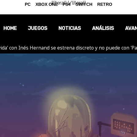
{literal}
{/literal}
PC
XBOX ONE
PS4
SWITCH
RETRO
HOME
JUEGOS
NOTICIAS
ANÁLISIS
AVA
ida' con Inés Hernand se estrena discreto y no puede con 'P
OPINIÓN
REPORTAJES