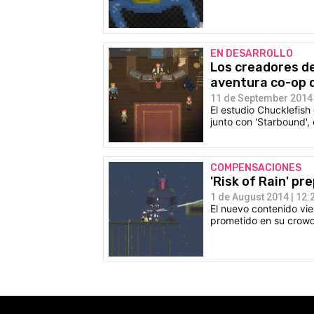
EN DESARROLLO
Los creadores de
aventura co-op 
11 de September 2014 
El estudio Chucklefish
junto con 'Starbound',
COMPENSACIONES
'Risk of Rain' p
1 de August 2014 | 12:
El nuevo contenido vi
prometido en su crow