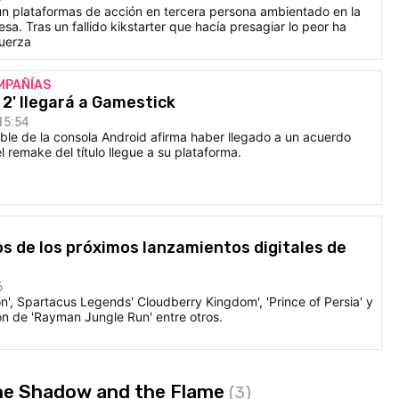
 un plataformas de acción en tercera persona ambientado en la
esa. Tras un fallido kikstarter que hacía presagiar lo peor ha
fuerza
MPAÑÍAS
 2' llegará a Gamestick
15:54
le de la consola Android afirma haber llegado a un acuerdo
l remake del título llegue a su plataforma.
s de los próximos lanzamientos digitales de
6
n', Spartacus Legends' Cloudberry Kingdom', 'Prince of Persia' y
ón de 'Rayman Jungle Run' entre otros.
 The Shadow and the Flame
(3)