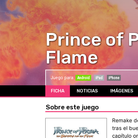
Prince of 
Flame
Juego para:
Android
iPad
iPhone
FICHA
NOTICIAS
IMÁGENES
Sobre este juego
Remake de
tras el bu
capítulo o