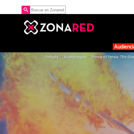
Audienci
Portada
Videojuegos
Prince of Persia: The S