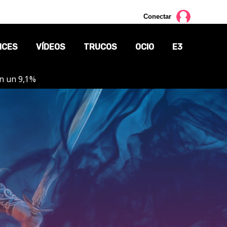
Conectar
NCES
VÍDEOS
TRUCOS
OCIO
E3
on un 9,1%
CINE
TV
CÓMICS
MANGA