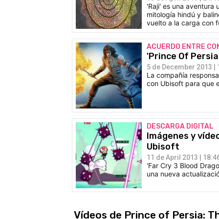
'Raji' es una aventura
mitología hindú y balin
vuelto a la carga con 
ACUERDO ENTRE CO
'Prince Of Persia
5 de December 2013 | 
La compañía responsab
con Ubisoft para que e
DESCARGA DIGITAL
Imágenes y vídeo
Ubisoft
11 de April 2013 | 18:4
'Far Cry 3 Blood Drago
una nueva actualizaci
Vídeos de Prince of Persia: