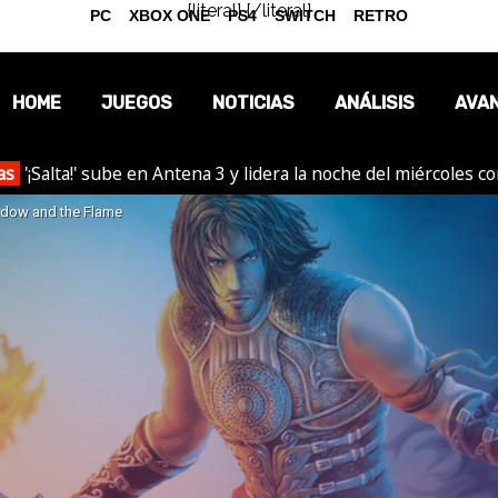
{literal}
{/literal}
PC
XBOX ONE
PS4
SWITCH
RETRO
HOME
JUEGOS
NOTICIAS
ANÁLISIS
AVA
as
'¡Salta!' sube en Antena 3 y lidera la noche del miércoles c
OPINIÓN
hadow and the Flame
REPORTAJES