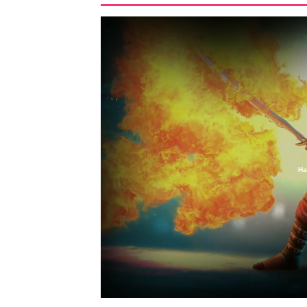
Ha
Loaded
:
46.87%
/
Unmute