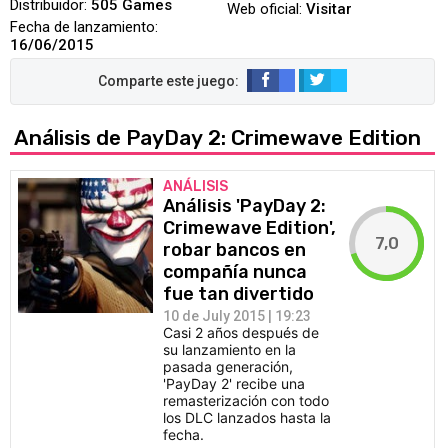
Distribuidor:
505 Games
Web oficial:
Visitar
Fecha de lanzamiento:
16/06/2015
Análisis de PayDay 2: Crimewave Edition
ANÁLISIS
Análisis 'PayDay 2:
Crimewave Edition',
7,0
robar bancos en
compañía nunca
fue tan divertido
10 de July 2015 | 19:23
Casi 2 años después de
su lanzamiento en la
pasada generación,
'PayDay 2' recibe una
remasterización con todo
los DLC lanzados hasta la
fecha.