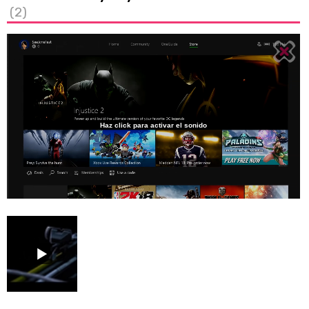
(2)
Haz click para activar el sonido
Loaded
:
4.74%
/
Unmute