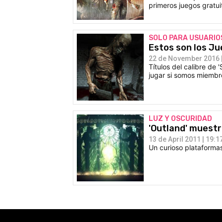
primeros juegos gratui
SOLO PARA USUARIO
Estos son los Ju
22 de November 2016 |
Títulos del calibre de 
jugar si somos miembr
LUZ Y OSCURIDAD
'Outland' muestr
13 de April 2011 | 19:1
Un curioso plataformas