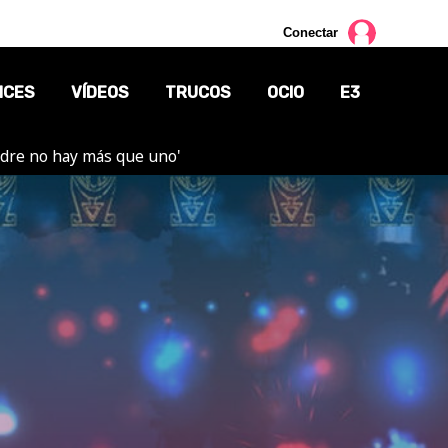
Conectar
NCES
VÍDEOS
TRUCOS
OCIO
E3
adre no hay más que uno'
CINE
TV
CÓMICS
MANGA