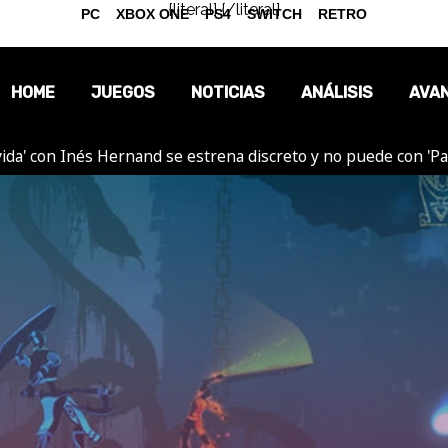
{literal}
{/literal}
PC
XBOX ONE
PS4
SWITCH
RETRO
HOME
JUEGOS
NOTICIAS
ANÁLISIS
AVA
ida' con Inés Hernand se estrena discreto y no puede con 'P
OPINIÓN
REPORTAJES