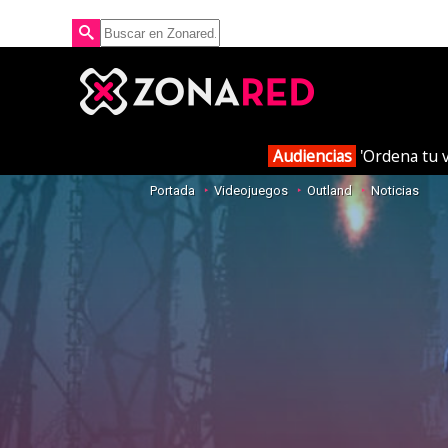
Audiencias
'Ordena tu v
Portada
Videojuegos
Outland
Noticias