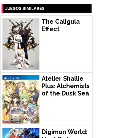
JUEGOS SIMILARES
The Caligula
Effect
Atelier Shallie
Plus: Alchemists
of the Dusk Sea
Digimon World: