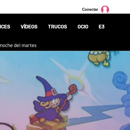
Conectar
NCES
VÍDEOS
TRUCOS
OCIO
E3
a noche del martes
CINE
TV
CÓMICS
MANGA