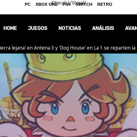
{literal}
{/literal}
PC
XBOX ONE
PS4
SWITCH
RETRO
HOME
JUEGOS
NOTICIAS
ANÁLISIS
AVA
ierra lejana' en Antena 3 y 'Dog House' en La 1 se reparten l
OPINIÓN
REPORTAJES