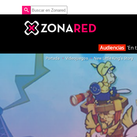
Audiencias
'En t
Portada
Videojuegos
New Little King's Story