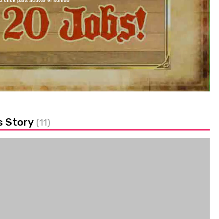
z click para activar el sonido
Loaded
:
100.00%
s Story
(11)