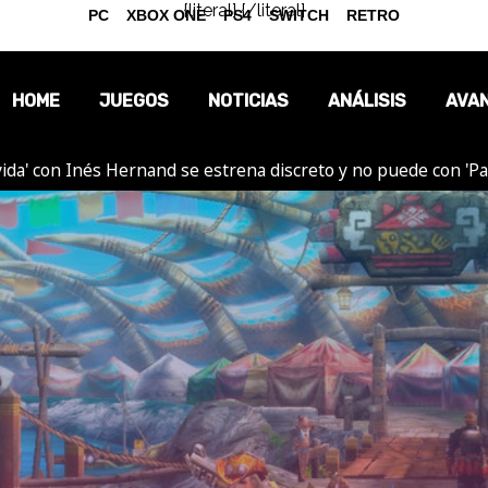
{literal}
{/literal}
PC
XBOX ONE
PS4
SWITCH
RETRO
HOME
JUEGOS
NOTICIAS
ANÁLISIS
AVA
ida' con Inés Hernand se estrena discreto y no puede con 'P
OPINIÓN
REPORTAJES