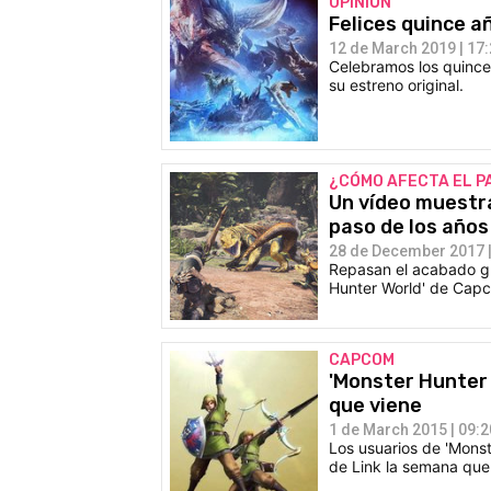
OPINIÓN
Felices quince a
12 de March 2019 | 17
Celebramos los quince
su estreno original.
¿CÓMO AFECTA EL P
Un vídeo muestra
paso de los años
28 de December 2017 |
Repasan el acabado grá
Hunter World' de Cap
CAPCOM
'Monster Hunter 
que viene
1 de March 2015 | 09:2
Los usuarios de 'Monst
de Link la semana que