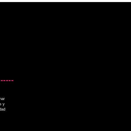
nar
s y
idad