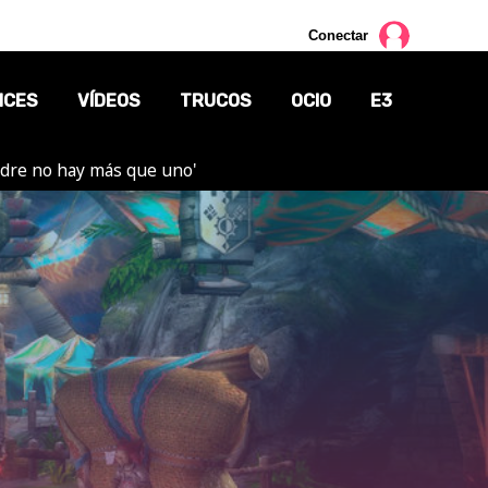
Conectar
NCES
VÍDEOS
TRUCOS
OCIO
E3
adre no hay más que uno'
CINE
TV
CÓMICS
MANGA