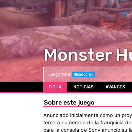
Monster Hu
Juego para:
Nintendo Wii
FICHA
NOTICIAS
AVANCES
Sobre este juego
Anunciado inicialmente como un proye
tercera numerada de la franquicia de
para la consola de Sony anunció su l