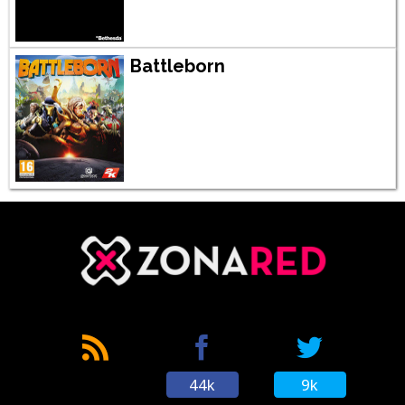
Battleborn
44k
9k