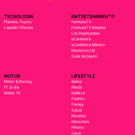
TECNOLOGÍA
ENTRETENIMIENTO
Planeta Trucos
FormulaTV
Capitán Ofertas
FormulaTV Empleo
Los Replicantes
eCartelera
eCartelera México
Movienco UK
Guía de Japón
MOTOR
LIFESTYLE
Motor & Racing
Bekia
F1 al día
Moda
Motor 16
Belleza
Padres
Pareja
Salud
Recetas
Mascotas
Fitness
Casa