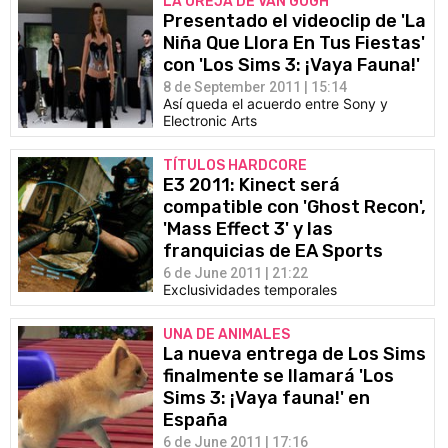
LA OREJA DE VAN GOGH
Presentado el videoclip de 'La
Niña Que Llora En Tus Fiestas'
con 'Los Sims 3: ¡Vaya Fauna!'
8 de September 2011 | 15:14
Así queda el acuerdo entre Sony y
Electronic Arts
TÍTULOS HARDCORE
E3 2011: Kinect será
compatible con 'Ghost Recon',
'Mass Effect 3' y las
franquicias de EA Sports
6 de June 2011 | 21:22
Exclusividades temporales
UNA DE ANIMALES
La nueva entrega de Los Sims
finalmente se llamará 'Los
Sims 3: ¡Vaya fauna!' en
España
6 de June 2011 | 17:16