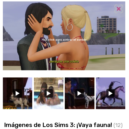
Haz click para activar el sonido
Loaded
:
50.88%
/
Unmute
Imágenes de Los Sims 3: ¡Vaya fauna!
(12)