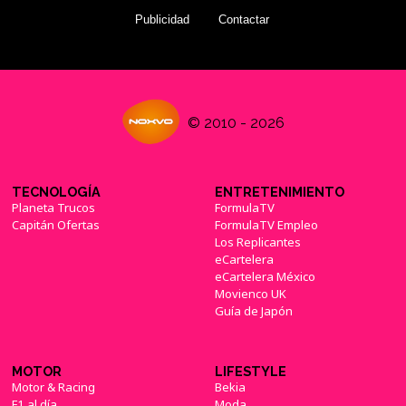
Publicidad
Contactar
© 2010 - 2026
TECNOLOGÍA
ENTRETENIMIENTO
Planeta Trucos
FormulaTV
Capitán Ofertas
FormulaTV Empleo
Los Replicantes
eCartelera
eCartelera México
Movienco UK
Guía de Japón
MOTOR
LIFESTYLE
Motor & Racing
Bekia
F1 al día
Moda