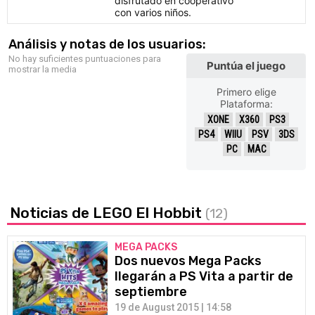
disfrutado en cooperativo
con varios niños.
Análisis y notas de los usuarios:
No hay suficientes puntuaciones para
Puntúa el juego
mostrar la media
Primero elige
Plataforma:
XONE
X360
PS3
PS4
WIIU
PSV
3DS
PC
MAC
Noticias de LEGO El Hobbit
(12)
MEGA PACKS
Dos nuevos Mega Packs
llegarán a PS Vita a partir de
septiembre
19 de August 2015 | 14:58