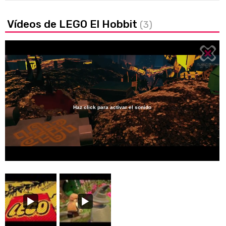
Vídeos de LEGO El Hobbit
(3)
Haz click para activar el sonido
Loaded
:
33.72%
/
Unmute