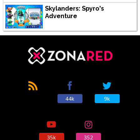
Skylanders: Spyro's
Adventure
44k
9k
35k
352