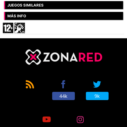
JUEGOS SIMILARES
MÁS INFO
44k
9k