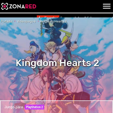
{literal}
{/literal}
Conec
Audiencias
'La voz del sol' lidera con u
Portada
Videojuegos
Kingdom Hearts 2
JUEGOS
HOME
NOTICIAS
ANÁLISIS
Kingdom Hearts 2
OPINIÓN
AVANCES
VÍDEOS
REPORTAJES
TRUCOS
OCIO
CINE
E3
Juego para:
TV
PlayStation 2