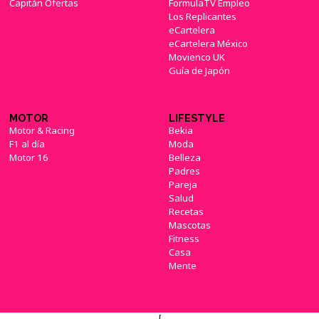
Capitán Ofertas
FormulaTV Empleo
Los Replicantes
eCartelera
eCartelera México
Movienco UK
Guía de Japón
MOTOR
LIFESTYLE
Motor & Racing
Bekia
F1 al día
Moda
Motor 16
Belleza
Padres
Pareja
Salud
Recetas
Mascotas
Fitness
Casa
Mente