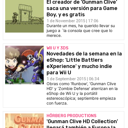
El creador de 'Gunman Clive'
saca una versión para Game
Boy, y es gratis
1 de November 2015 | 17:06
Durante un mes, ha querido llevar su
juego a ´la consola que cree que lo
merece.
WII U Y 3DS
Novedades de la semana en la
eShop: 'Little Battlers
eXperience' y mucho indie
para Wii U
1 de September 2015 | 06:34
Obras como 'Runbow', 'Gunman Clive
HD' y 'Zombie Defense' aterrizan en la
eShop de Wii U y la portátil
estereoscópica; septiembre empieza
con fuerza.
HÖRBERG PRODUCTIONS
'Gunman Clive HD Collection'
llegará también a Europa la