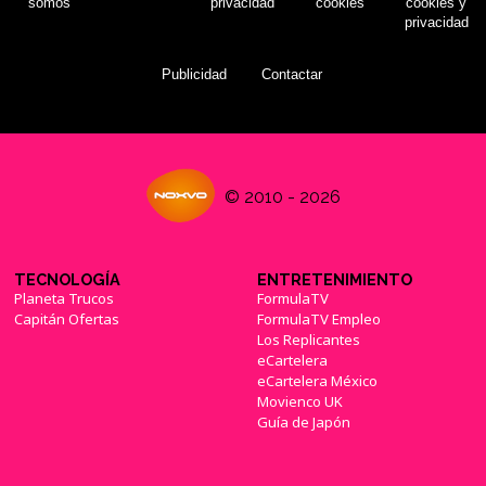
somos
privacidad
cookies
cookies y
privacidad
Publicidad
Contactar
© 2010 - 2026
TECNOLOGÍA
ENTRETENIMIENTO
Planeta Trucos
FormulaTV
Capitán Ofertas
FormulaTV Empleo
Los Replicantes
eCartelera
eCartelera México
Movienco UK
Guía de Japón