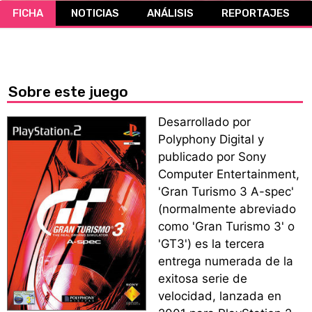
FICHA
NOTICIAS
ANÁLISIS
REPORTAJES
CÓMICS
MANGA
Sobre este juego
Desarrollado por
Polyphony Digital y
publicado por Sony
Computer Entertainment,
'Gran Turismo 3 A-spec'
(normalmente abreviado
como 'Gran Turismo 3' o
'GT3') es la tercera
entrega numerada de la
exitosa serie de
velocidad, lanzada en