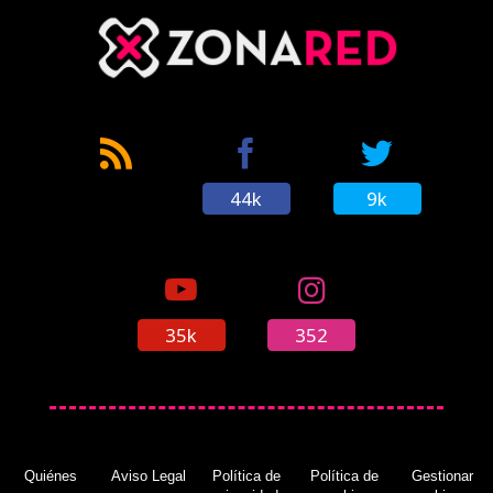
44k
9k
35k
352
Quiénes
Aviso Legal
Política de
Política de
Gestionar