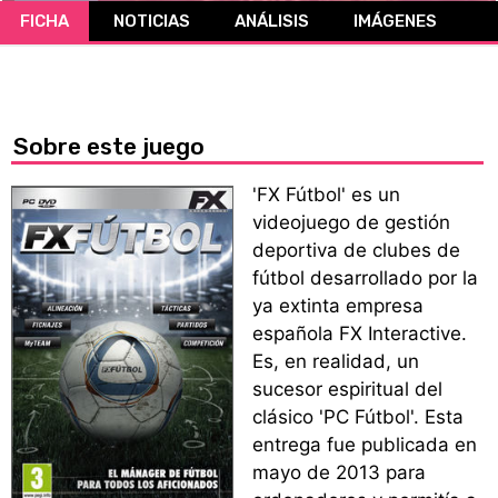
FICHA
NOTICIAS
ANÁLISIS
IMÁGENES
CÓMICS
MANGA
Sobre este juego
'FX Fútbol' es un
videojuego de gestión
deportiva de clubes de
fútbol desarrollado por la
ya extinta empresa
española FX Interactive.
Es, en realidad, un
sucesor espiritual del
clásico 'PC Fútbol'. Esta
entrega fue publicada en
mayo de 2013 para