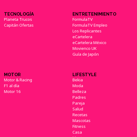
TECNOLOGÍA
ENTRETENIMIENTO
Planeta Trucos
FormulaTV
Capitán Ofertas
FormulaTV Empleo
Los Replicantes
eCartelera
eCartelera México
Movienco UK
Guía de Japón
MOTOR
LIFESTYLE
Motor & Racing
Bekia
F1 al día
Moda
Motor 16
Belleza
Padres
Pareja
Salud
Recetas
Mascotas
Fitness
Casa