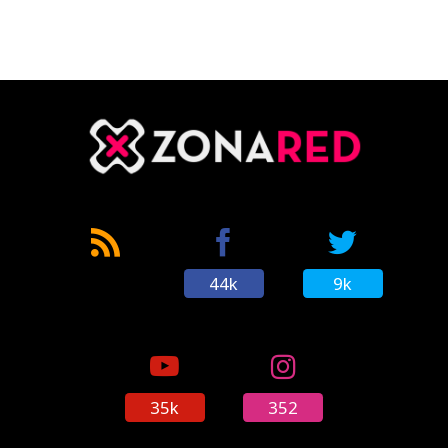
44k
9k
35k
352