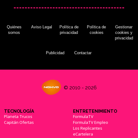
Quiénes
Aviso Legal
Política de
Política de
Gestionar
somos
privacidad
cookies
cookies y
privacidad
Publicidad
Contactar
© 2010 - 2026
TECNOLOGÍA
ENTRETENIMIENTO
Planeta Trucos
FormulaTV
Capitán Ofertas
FormulaTV Empleo
Los Replicantes
eCartelera