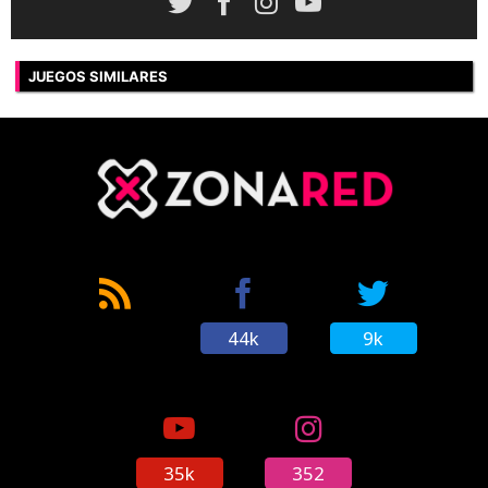
JUEGOS SIMILARES
44k
9k
35k
352