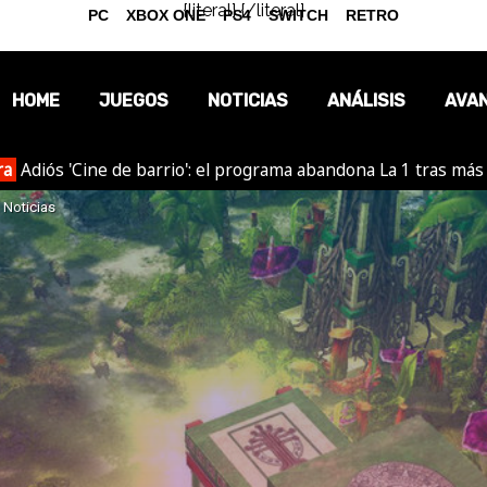
{literal}
{/literal}
PC
XBOX ONE
PS4
SWITCH
RETRO
HOME
JUEGOS
NOTICIAS
ANÁLISIS
AVA
ra
Adiós 'Cine de barrio': el programa abandona La 1 tras más
OPINIÓN
Noticias
REPORTAJES