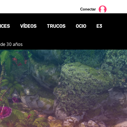
Conectar
NCES
VÍDEOS
TRUCOS
OCIO
E3
 de 30 años
CINE
TV
CÓMICS
MANGA