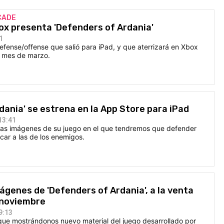
CADE
ox presenta 'Defenders of Ardania'
1
efense/offense que salió para iPad, y que aterrizará en Xbox
e mes de marzo.
dania' se estrena en la App Store para iPad
13:41
as imágenes de su juego en el que tendremos que defender
acar a las de los enemigos.
ágenes de 'Defenders of Ardania', a la venta
 noviembre
9:13
igue mostrándonos nuevo material del juego desarrollado por