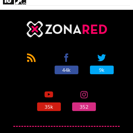
44k
9k
35k
352