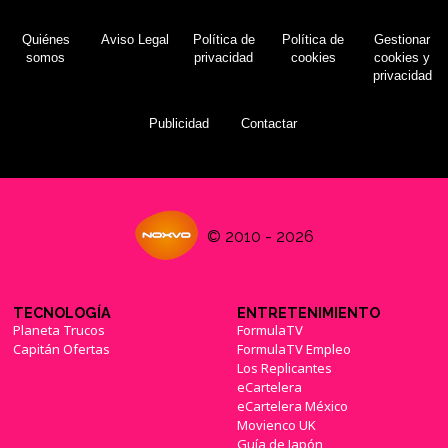
Quiénes
Aviso Legal
Política de
Política de
Gestionar
somos
privacidad
cookies
cookies y
privacidad
Publicidad
Contactar
© 2010 - 2026
TECNOLOGÍA
ENTRETENIMIENTO
Planeta Trucos
FormulaTV
Capitán Ofertas
FormulaTV Empleo
Los Replicantes
eCartelera
eCartelera México
Movienco UK
Guía de Japón