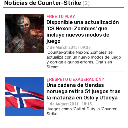
Noticias de Counter-Strike
(2)
FREE TO PLAY
Disponible una actualización
'CS Nexon: Zombies' que
incluye nuevos modos de
juego
7 de March 2015 | 09:37
'Counter-Strike Nexon: Zombies' se
actualiza con un nuevo modos de juego
y corrige algunos errores. Gratis en
Steam.
¿RESPETO O EXAGERACIÓN?
Una cadena de tiendas
noruega retira 51 juegos tras
la matanza en Oslo y Utoeya
1 de August 2011 | 18:15
Juegos como 'Call of Duty' o 'Counter-
Strike'