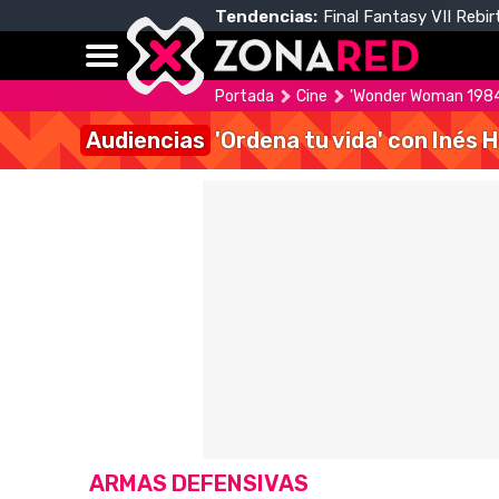
Tendencias:
Final Fantasy VII Rebir
Portada
Cine
'Wonder Woman 1984'
Audiencias
'Ordena tu vida' con Inés 
ARMAS DEFENSIVAS