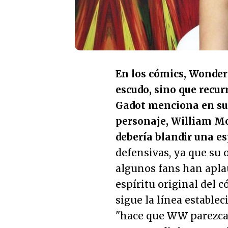
En los cómics, Wonder
escudo, sino que recu
Gadot menciona en su e
personaje, William M
debería blandir una e
defensivas, ya que su o
algunos fans han aplau
espíritu original del c
sigue la línea establec
"hace que WW parezca d