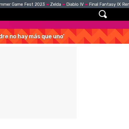
mmer Game Fest 2023
Zelda
Diablo IV
Final Fantasy IX R
dre no hay más que uno'