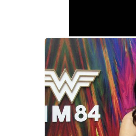
Loaded
:
0%
Unmute