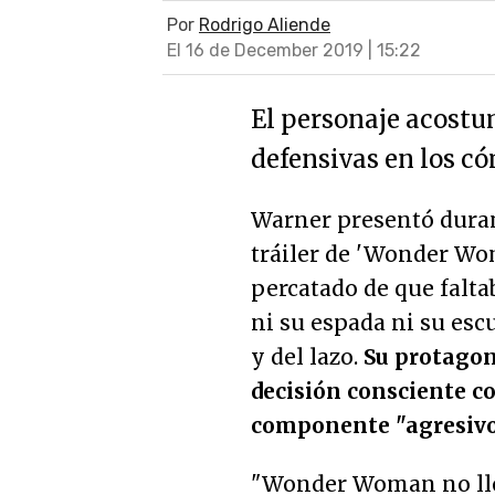
Por
Rodrigo Aliende
El 16 de December 2019 | 15:22
El personaje acostu
defensivas en los có
Warner presentó duran
tráiler de 'Wonder Wom
percatado de que falta
ni su espada ni su esc
y del lazo.
Su protagon
decisión consciente co
componente "agresivo"
"Wonder Woman no ll