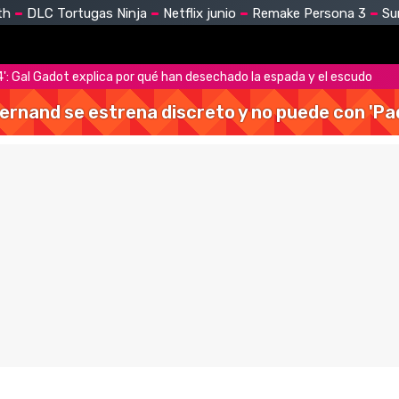
th
DLC Tortugas Ninja
Netflix junio
Remake Persona 3
Su
: Gal Gadot explica por qué han desechado la espada y el escudo
Hernand se estrena discreto y no puede con 'Pa